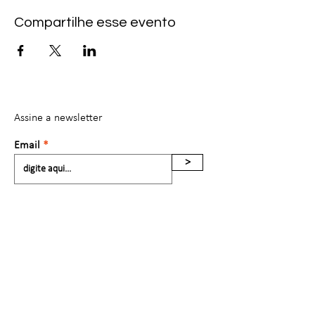
Compartilhe esse evento
Assine a newsletter
Email
>
Contato:
Redário Cultural
redariocultural@gmail.com
(19) 99768.1768
©2022 by Guga Costa.